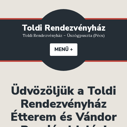
Ugrás
Toldi Rendezvényház
a
Toldi Rendezvényház – Üszögpuszta (Pécs)
tartalomhoz
MENÜ
+
EXPANDED
COLLAPSED
Üdvözöljük a Toldi
Rendezvényház
Étterem és Vándor