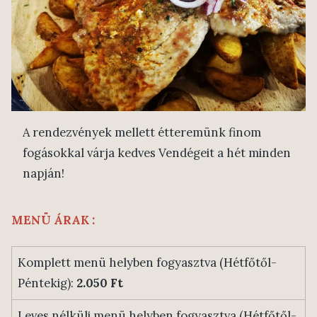
A rendezvények mellett étteremünk finom
fogásokkal várja kedves Vendégeit a hét minden
napján!
MENÜ ÁRAK :
Komplett menü helyben fogyasztva (Hétfőtől-
Péntekig):
2.050 Ft
Leves nélküli menü helyben fogyasztva (Hétfőtől-