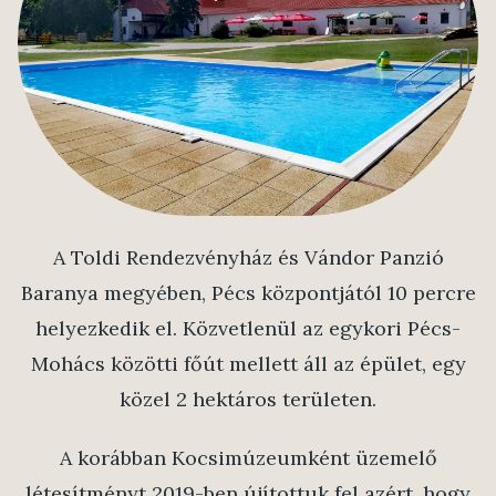
A Toldi Rendezvényház és Vándor Panzió
Baranya megyében, Pécs központjától 10 percre
helyezkedik el. Közvetlenül az egykori Pécs-
Mohács közötti főút mellett áll az épület, egy
közel 2 hektáros területen.
A korábban Kocsimúzeumként üzemelő
létesítményt 2019-ben újítottuk fel azért, hogy