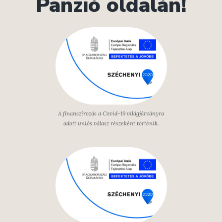
Panzió oldalán!
A finanszírozás a Covid-19 világjárványra
adott uniós válasz részeként történik.