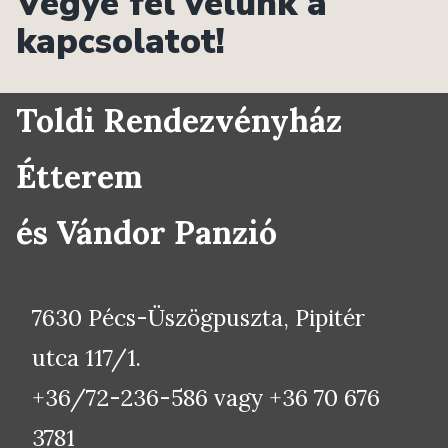
Vegye fel velünk a
kapcsolatot!
Toldi Rendezvényház
Étterem
és Vándor Panzió
7630 Pécs-Üszögpuszta, Pipitér
utca 117/1.
+36/72-236-586 vagy +36 70 676
3781